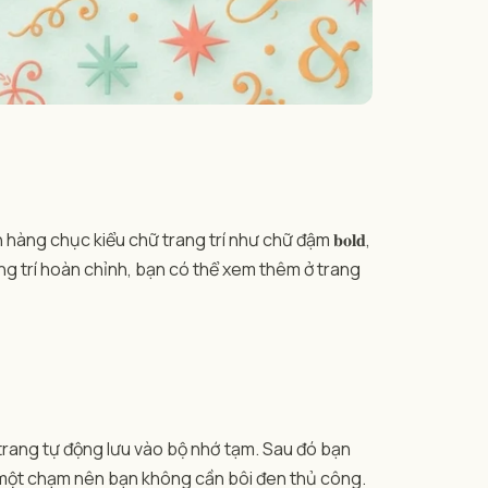
àng chục kiểu chữ trang trí như chữ đậm 𝐛𝐨𝐥𝐝,
 trang trí hoàn chỉnh, bạn có thể xem thêm ở trang
 trang tự động lưu vào bộ nhớ tạm. Sau đó bạn
p một chạm nên bạn không cần bôi đen thủ công.