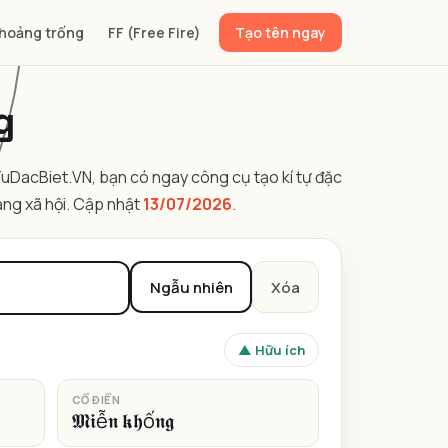
hoảng trống
FF (Free Fire)
Tạo tên ngay
g
KiTuDacBiet.VN, bạn có ngay công cụ tạo kí tự đặc
ng xã hội. Cập nhật
13/07/2026
.
Ngẫu nhiên
Xóa
▲ Hữu ích
CỔ ĐIỂN
𝕸𝖎ễ𝖓 𝖐𝖍ố𝖓𝖌