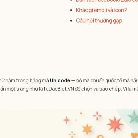
Khác gì emoji và icon?
Câu hỏi thường gặp
u chữ nằm trong bảng mã
Unicode
— bộ mã chuẩn quốc tế mà hầu 
n một trang như KiTuDacBiet.VN để chọn và sao chép. Vì là mã 