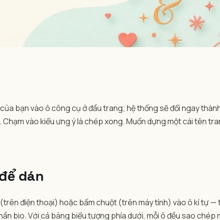
 của bạn vào ô công cụ ở đầu trang; hệ thống sẽ đổi ngay thành h
 nhỏ ꜱᴍᴀʟʟ. Chạm vào kiểu ưng ý là chép xong. Muốn dựng một cái tên
 để dán
 (trên điện thoại) hoặc bấm chuột (trên máy tính) vào ô kí tự —
phần bio. Với cả bảng biểu tượng phía dưới, mỗi ô đều sao ché