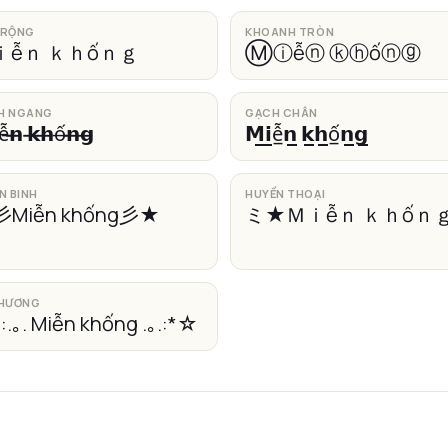
 RỘNG
KHOANH TRÒN
ｉễｎ ｋｈốｎｇ
Ⓜⓘễⓝ ⓚⓗốⓝⓖ
H NGANG
GẠCH CHÂN
ễ̶𝗻̶ 𝗸̶𝗵̶ố̶𝗻̶𝗴̶
𝗠̲𝗶̲ễ̲𝗻̲ 𝗸̲𝗵̲ố̲𝗻̲𝗴̲
N BINH
HUYỀN THOẠI
Miễn khống彡★
ミ★Ｍｉễｎ ｋｈốｎ
THƯƠNG
.｡. Miễn khống .｡.:*☆