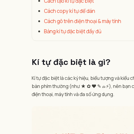
Cách tạo kí tự đặc biệt
Cách copy kí tự để dán
Cách gõ trên điện thoại & máy tính
Bảng kí tự đặc biệt đầy đủ
Kí tự đặc biệt là gì?
Kí tự đặc biệt là các ký hiệu, biểu tượng và kiể
bàn phím thường (như ★ ✿ ♥ ✎ 𝓪 ⚡), nên bạn cầ
điện thoại, máy tính và đa số ứng dụng.