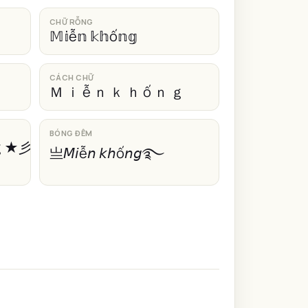
CHỮ RỖNG
𝕄𝕚ễ𝕟 𝕜𝕙ố𝕟𝕘
CÁCH CHỮ
Ｍ ｉ ễ ｎ ｋ ｈ ố ｎ ｇ
BÓNG ĐÊM
ｇ★彡
亗𝘔𝘪ễ𝘯 𝘬𝘩ố𝘯𝘨࿐