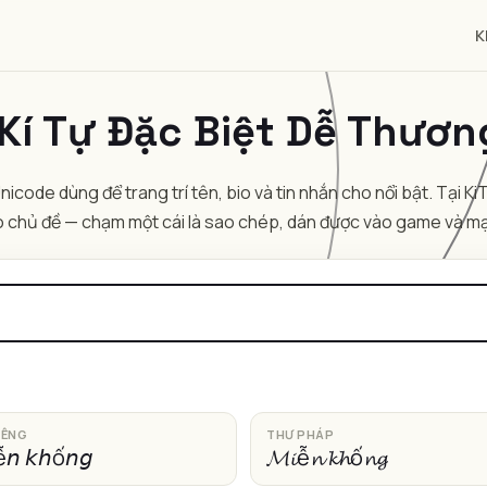
K
Kí Tự Đặc Biệt Dễ Thươn
icode dùng để trang trí tên, bio và tin nhắn cho nổi bật. Tại 
chủ đề — chạm một cái là sao chép, dán được vào game và mạ
IÊNG
THƯ PHÁP
ễ𝘯 𝘬𝘩ố𝘯𝘨
𝓜𝓲ễ𝓷 𝓴𝓱ố𝓷𝓰