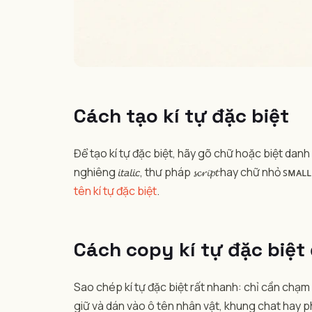
Cách tạo kí tự đặc biệt
Để tạo kí tự đặc biệt, hãy gõ chữ hoặc biệt danh
nghiêng 𝘪𝘵𝘢𝘭𝘪𝘤, thư pháp 𝓼𝓬𝓻𝓲𝓹𝓽 hay chữ
tên kí tự đặc biệt
.
Cách copy kí tự đặc biệt
Sao chép kí tự đặc biệt rất nhanh: chỉ cần chạm
giữ và dán vào ô tên nhân vật, khung chat hay 