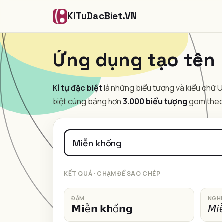
KiTuDacBiet.VN
Ứng dụng tạo tên 
Kí tự đặc biệt
là những biểu tượng và kiểu chữ Un
biệt cùng bảng hơn
3.000 biểu tượng
gom theo 
KẾT QUẢ · CHẠM ĐỂ SAO CHÉP
ĐẬM
NGH
𝗠𝗶ễ𝗻 𝗸𝗵ố𝗻𝗴
𝘔𝘪