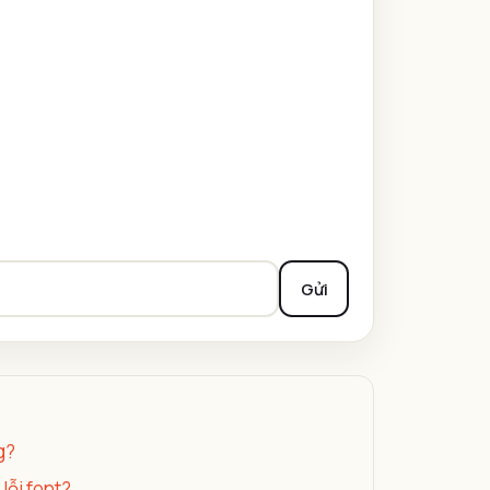
Gửi
g?
lỗi font?