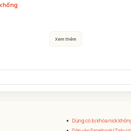
 khống
Xem thêm
Dùng có bị khóa nick khôn
Dán vào Facebook/Zalo có 