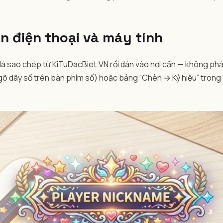
ên điện thoại và máy tính
 là sao chép từ KiTuDacBiet.VN rồi dán vào nơi cần — không ph
 gõ dãy số trên bàn phím số) hoặc bảng “Chèn → Ký hiệu” trong