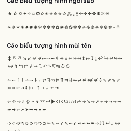
Các biểu tượng hình ngôi sao
★
☆
✡
✦
✧
✩
✪
✫
✬
✭
✮
✯
✰
⁂
⁎
⁑
✢
✣
✤
✥
✱
✲
✳
✴
✵
✶
✷
✸
✹
✺
✻
✼
✽
✾
✿
❀
❁
❂
❃
❇
❈
❉
❊
❋
❄
❆
❅
⋆
≛
Các biểu tượng hình mũi tên
↕
↖
↗
↘
↙
↚
↛
↜
↝
↞
↟
↠
↡
↢
↣
↤
↥
↦
↧
↨
↩
↪
↫
↬
↭
↮
↯
↰
↱
↲
↳
↴
↶
↷
↸
↹
↺
↻
↼
↽
↾
↿
⇀
⇁
⇂
⇃
⇄
⇅
⇆
⇇
⇈
⇉
⇊
⇋
⇌
⇍
⇎
⇏
⇕
⇖
⇗
⇘
⇙
⇚
⇛
⇜
⇝
⇞
⇟
⇠
⇡
⇢
⇣
⇤
⇥
⇦
⇧
⇨
⇩
⇪
⌅
⌆
⌤
⏎
▶
☇
☈
☊
☋
☌
☍
➔
➘
➙
➚
➛
➜
➝
➞
➟
➠
➡
➢
➣
➤
➥
➦
➧
➨
➩
➪
➫
➬
➭
➮
➯
➱
➲
➳
➴
➵
➶
➷
➸
➹
➺
➻
➼
➽
➾
⤴
⤵
↵
↓
↔
←
→
↑