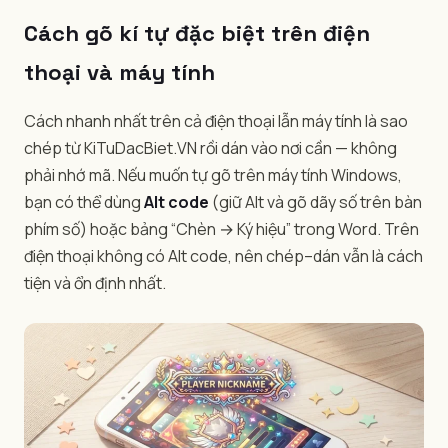
Cách gõ kí tự đặc biệt trên điện
thoại và máy tính
Cách nhanh nhất trên cả điện thoại lẫn máy tính là sao
chép từ KiTuDacBiet.VN rồi dán vào nơi cần — không
phải nhớ mã. Nếu muốn tự gõ trên máy tính Windows,
bạn có thể dùng
Alt code
(giữ Alt và gõ dãy số trên bàn
phím số) hoặc bảng “Chèn → Ký hiệu” trong Word. Trên
điện thoại không có Alt code, nên chép–dán vẫn là cách
tiện và ổn định nhất.