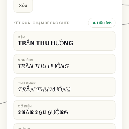
Xóa
▲ Hữu ích
KẾT QUẢ · CHẠM ĐỂ SAO CHÉP
ĐẬM
𝗧𝗥Ầ𝗡 𝗧𝗛𝗨 𝗛ƯỞ𝗡𝗚
NGHIÊNG
𝘛𝘙Ầ𝘕 𝘛𝘏𝘜 𝘏ƯỞ𝘕𝘎
THƯ PHÁP
𝓣𝓡Ầ𝓝 𝓣𝓗𝓤 𝓗ƯỞ𝓝𝓖
CỔ ĐIỂN
𝕿𝕽Ầ𝕹 𝕿𝕳𝖀 𝕳ƯỞ𝕹𝕲