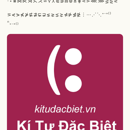
⋅
⋆
⋇
⋈
⋉
⋊
⋋
⋌
⋍
⋎
⋏
⋐
⋑
⋒
⋓
⋔
⋕
⋖
⋗
⋘
⋙
⋚
⋛
⋜
⋝
⋞
⋟
⋠
⋡
⋢
⋣
⋤
⋥
⋦
⋧
⋨
⋩
⋪
⋫
⋬
⋭
⋮
⋯
⋰
⋱
⁺
⁻
⁼
⁽
⁾
ⁿ
₊
₋
₌
₍
₎