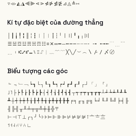
▿
◃
▹
◭
◮
⫷
⫸
⋖
⋗
⋪
⋫
⋬
⋭
⊿
◬
≜
⑅
Kí tự đặc biệt của đường thẳng
│
┃
╽
╿
╏
║
╎
┇
︱
┊
︳
┋
┆
╵
〡
〢
╹
╻
╷
〣
☰
☱
☲
☳
☴
☵
☶
☷
≡
✕
═
━
─
╍
┅
┉
┄
┈
╌
╴
╶
╸
╺
╼
╾
﹉
﹍
﹊
﹎
︲
⑆
⑇
⑈
⑉
⑊
⑄
⑀
︴
﹏
﹌
﹋
╳
╲
╱
︶
︵
〵
〴
〳
〆
〄
Biểu tượng các góc
﹄
﹃
﹂
﹁
┕
┓
└
┐
┖
┒
┗
┑
┍
┙
┏
┛
┎
┚
┌
┘
「
」
『
』
˩
˥
├
┝
┞
┟
┠
┡
┢
┣
┤
┥
┦
┧
┨
┩
┪
┫
┬
┭
┮
┯
┰
┱
┲
┳
┴
┵
┶
┷
┸
┹
┺
┻
┼
┽
┾
┿
╀
╁
╂
╃
╄
╅
╆
╇
╈
╉
╊
╋
╒
╕
╓
╖
╔
╗
╘
╛
╙
╜
╚
╝
╞
╡
╟
╢
╠
╣
╥
╨
╧
╤
╦
╩
╪
╫
╬
〒
⊢
⊣
⊤
⊥
╭
╮
╯
╰
⊦
⊧
⊨
⊩
⊪
⊫
⊬
⊭
⊮
⊯
⊺
〦
〧
〨
˦
˧
˨
⑁
⑂
⑃
∟