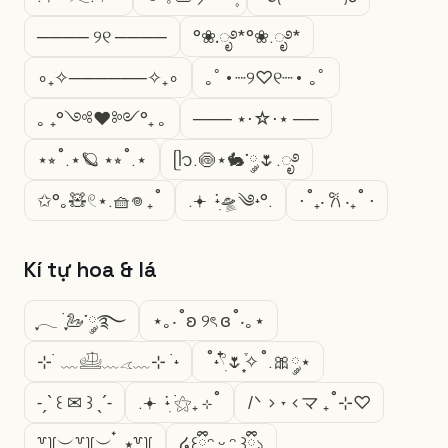
──── ୨୧ ────
°❀.ೃ࿔*°❀.ೃ࿔*
∘₊✧──────✧₊∘
｡ﾟ•┈୨♡୧┈• ｡ﾟ
｡ ₊°༺❤︎༻°₊ ｡
─── ⋆⋅☆⋅⋆ ──
⋆⭒˚.⋆🪐 ⋆⭒˚.⋆
ᥫ᭡.🍥⋆🐇་༘🌷.ೃ࿔
✩°｡🧸𓏲⋆.🧺𖦹 ₊˚
.𖥔 ݁ ˖ִ🛸༄˖°.
⋅˚₊‧ 𐙚 ‧₊˚ ⋅
Kí tự hoa & lá
ִֶָ𓂃 ࣪ ִֶָ🦢་༘࿐
⋆｡‧˚ʚ ୨ৎ ɞ˚‧｡⋆
⊹ ࣪ ﹏𓊝﹏𓂁﹏⊹ ࣪ ˖
˚˖𓍢ִ໋🌷͙֒✧˚.🎀༘⋆
˗ˏˋ ꒰ ✉︎ ꒱ ˎˊ˗
.𖥔 ݁ ˖ִ ࣪⚝₊ ⊹˚
/ᐠ > ˕ <マ ₊˚⊹♡
꒷꒦︶꒷꒦︶ ๋ ࣭ ⭑꒷꒦
໒꒰ྀིᵔ ᵕ ᵔ ꒱ྀི১