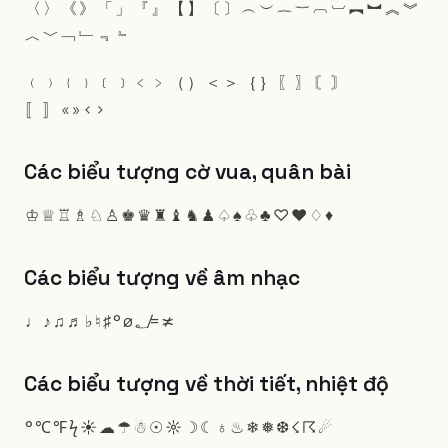
〈
〉
《
》
「
」
『
』
【
】
〔
〕
︵
︶
︷
︸
︹
︺
︻
︼
︽
︾
︿
﹀
﹁
﹂
﹃
﹄
﹙
﹚
﹛
﹜
﹝
﹞
﹤
﹥
（
）
＜
＞
｛
｝
〖
〗
〘
〙
〚
〛
«
»
‹
›
Các biểu tượng cờ vua, quân bài
♔
♕
♖
♗
♘
♙
♚
♛
♜
♝
♞
♟
♤
♠
♧
♣
♡
♥
♢
♦
Các biểu tượng về âm nhạc
♩
♪
♫
♬
♭
♮
♯
°
ø
؂
≠
≭
Các biểu tượng về thời tiết, nhiệt độ
°
℃
℉
ϟ
☀
☁
☂
☃
☉
☼
☽
☾
♁
♨
❄
❅
❆
☇
☈
☄