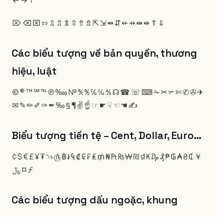
⌦
⌫
⌧
⇰
⇫
⇬
⇭
⇳
⇮
⇯
⇱
⇲
⇴
⇵
⇷
⇸
⇹
⇺
⇑
⇓
Các biểu tượng về bản quyền, thương
hiệu, luật
©
®
™
℠
℡
℗
‱
№
℀
℁
℅
℆
⅍
☊
☎
☏
⌨
✁
✂
✃
✄
✆
✇
✈
✉
✎
✏
✐
✑
✒
‰
§
¶
✌
☝
☞
☛
☟
☜
☚
✍
Biểu tượng tiền tệ – Cent, Dollar, Euro…
¢
$
€
£
¥
₮
৲
৳
௹
฿
៛
₠
₡
₢
₣
₤
₥
₦
₧
₨
₩
₪
₫
₭
₯
₰
₱
₲
₳
₴
₵
￥
﷼
¤
ƒ
Các biểu tượng dấu ngoặc, khung