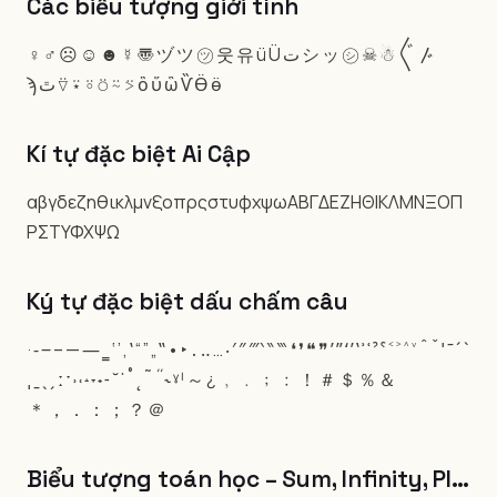
Các biểu tượng giới tính
♀
♂
☹
☺
☻
☿
〠
ヅ
ツ
㋡
웃
유
ü
Ü
ت
シ
ッ
㋛
☠
☃
〲
〴
ϡ
ﭢ
⍢
⍣
⍤
⍥
⍨
⍩
ὃ
ὕ
ὣ
Ѷ
Ӫ
ӫ
Kí tự đặc biệt Ai Cập
αβγδεζηθικλμνξοπρςστυφχψωΑΒΓΔΕΖΗΘΙΚΛΜΝΞΟΠ
ΡΣΤΥΦΧΨΩ
Ký tự đặc biệt dấu chấm câu
·
‑
‒
–
—
―
‗
‘
’
‚
‛
“
”
„
‟
•
‣
․
‥
…
‧
′
″
‴
‵
‶
‷
❛
❜
❝
❞
ʹ
ʺ
ʻ
ʼ
ʽ
ʾ
ʿ
ˀ
ˁ
˂
˃
˄
˅
ˆ
ˇ
ˈ
ˉ
ˊ
ˋ
ˌ
ˍ
ˎ
ˏ
ː
ˑ
˒
˓
˔
˕
˖
˗
˘
˙
˚
˛
˜
˝
˞
ˠ
ˡ
～
¿
﹐
﹒
﹔
﹕
！
＃
＄
％
＆
＊
，
．
：
；
？
＠
Biểu tượng toán học – Sum, Infinity, PI…