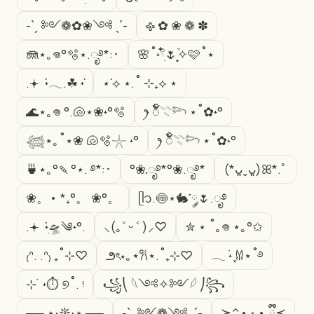
-ˋˏ ༻❁✿❀༺ ˎˊ-
𐫱 ✿ ❀ ❁ ✽
🪼⋆｡𖦹°🫧⋆.ೃ࿔*:･
🌸˚˖𓍢ִ໋🌷͙֒✧🩷˚⋆
.𖥔 ݁ ˖𓂃.☘︎ ݁˖
⋆˙⟡ ⋆.˚ ⊹₊⟡ ⋆
🌊⋆｡𖦹 °.🐚⋆❀˖°🫧
ꫂ ၴႅၴ𓇢𓆸 ⋆˚✿˖°
𓆉⋆｡˚⋆❀ 🐚🫧𓇼 ˖°
ꫂ ၴႅၴ𓇢𓆸 ⋆˚✿˖°
🍵⋆｡°🍡°⋆. ࿔*:･
°❀.ೃ࿔*°❀.ೃ࿔*
(*ᴗ͈ˬᴗ͈)ꕤ*.ﾟ
❀。• *₊°。 ❀°。
ᥫ᭡.🍥⋆🐇་༘🌷.ೃ࿔
.𖥔 ݁ ˖ִ🛸༄˖°.
⸜(｡˃ ᵕ ˂ )⸝♡
✮ ⋆ ˚｡𖦹 ⋆｡°✩
₍ᐢ. .ᐢ₎ ₊˚⊹♡
౨ৎ⋆｡⋆𐙚⋆.˚₊⊹♡
𓂃 ࣪˖ ִֶָ𐀔⋆˚࿔
⊹ ࣪ ˖⏱ ୭˚. ᵎ
꧁⎝ 𓆩༺✧༻𓆪 ⎠꧂
── ⋆⋅𖤓⋅⋆ ──
-ˋˏ ༻❁༺ ˎˊ-
≽^• ˕ • ྀི≼