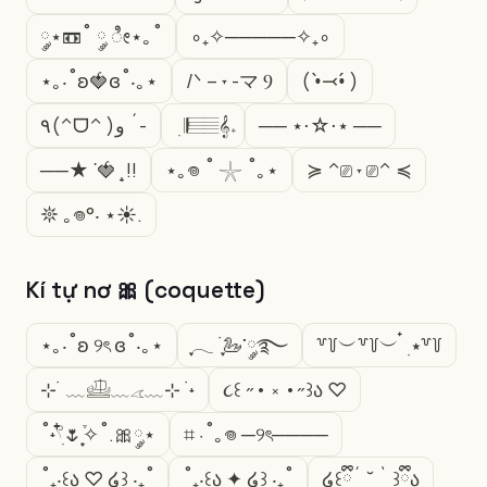
༘⋆📼˚ ༘ ೀ⋆｡˚
∘₊✧─────✧₊∘
⋆｡‧˚ʚ🍓ɞ˚‧｡⋆
/ᐠ – ˕ -マ Ⳋ
( •̀⤙•́ )
٩(^ᗜ^ )و ´-
ㅤ ׅ 𝄂𝄚𝅦𝄚𝄞𝅄ㅤ
── ⋆⋅☆⋅⋆ ──
──★ ˙🍓 ̟ !!
⋆｡𖦹 ˚ 𓇼 ˚｡⋆
≽ ^⎚ ˕ ⎚^ ≼
𖤓 ｡𖦹°‧ ⋆☀︎.
Kí tự nơ 🎀 (coquette)
⋆｡‧˚ʚ ୨ৎ ɞ˚‧｡⋆
ִֶָ𓂃 ࣪ ִֶָ🦢་༘࿐
꒷꒦︶꒷꒦︶ ๋ ࣭ ⭑꒷꒦
⊹ ࣪ ﹏𓊝﹏𓂁﹏⊹ ࣪ ˖
૮꒰ ˶• ༝ •˶꒱ა ♡
˚˖𓍢ִ໋🌷͙֒✧˚.🎀༘⋆
⌗ ⋅˚｡𖦹 ─୨ৎ────
˚₊‧꒰ა ♡ ໒꒱ ‧₊˚
˚₊‧꒰ა ✦ ໒꒱ ‧₊˚
໒꒰ྀི´ ˘ ` ꒱ྀིა