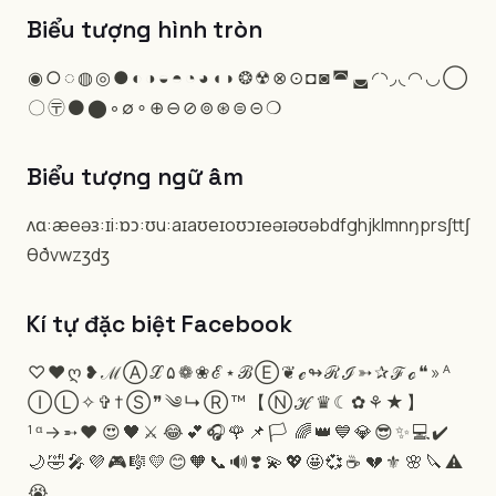
Biểu tượng hình tròn
◉
○
◌
◍
◎
●
◐
◑
◒
◓
◔
◕
◖
◗
❂
☢
⊗
⊙
◘
◙
◚
◛
◜
◝
◞
◟
◠
◡
◯
〇
〶
⚫
⬤
◦
∅
∘
⊕
⊖
⊘
⊚
⊛
⊜
⊝
❍
Biểu tượng ngữ âm
ʌɑ:æeəɜ:ɪi:ɒɔ:ʊu:aɪaʊeɪoʊɔɪeəɪəʊəbdfghjklmnŋprsʃttʃ
θðvwzʒdʒ
Kí tự đặc biệt Facebook
♡
♥
ღ
❥
ℳ
Ⓐ
ℒ
۵
❁
❀
ℰ
⋆
ℬ
Ⓔ
❦
ℯ
↬
ℛ
ℐ
➳
✰
ℱ
ℴ
❝
»
ᴬ
Ⓘ
Ⓛ
✧
✞
†
Ⓢ
❞
༄
↳
Ⓡ
™
【
Ⓝ
ℋ
♛
☾
✿
⚘
★
】
¹
ᵅ
→
➵
❤
😍
🖤
⚔
😂
💕
🎧
🌹
📌
🏳
🌈
👑
💙
💎
😎
✨
💻
✔
🌙
🤣
🎤
💜
🎮
🎼
💛
😊
🧡
📞
🔊
❣
💫
💖
🤩
💞
☕
💔
⚜
🌸
🔪
⚠
😭