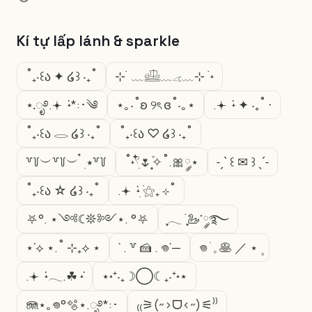
Kí tự lấp lánh & sparkle
˚₊‧꒰ა ✦ ໒꒱ ‧₊˚
⊹ ࣪ ﹏𓊝﹏𓂁﹏⊹ ࣪ ˖
⋆.ೃ࿔.𖥔 ݁ ˖*:･༄
⋆｡‧˚ʚ ୨ৎ ɞ˚‧｡⋆
.𖥔 ݁ ˖ ✦ ‧₊˚ ⋅
˚₊‧꒰ა 𓂋 ໒꒱ ‧₊˚
˚₊‧꒰ა ♡ ໒꒱ ‧₊˚
꒷꒦︶꒷꒦︶ ๋ ࣭ ⭑꒷꒦
˚˖𓍢ִ໋🌷͙֒✧˚.🎀༘⋆
˗ˏˋ ꒰ ✉︎ ꒱ ˎˊ˗
˚₊‧꒰ა ☆ ໒꒱ ‧₊˚
.𖥔 ݁ ˖ִ ࣪⚝₊ ⊹˚
⛧°. ⋆༺☾𖤓༻⋆. °⛧
ִֶָ𓂃 ࣪ ִֶָ🦢་༘࿐
⋆˙⟡ ⋆.˚ ⊹₊⟡ ⋆
˙ . ꒷ 🍰 . 𖦹˙—
𖦹 ׂ 𓈒 🥞 ／ ⋆ ۪
.𖥔 ݁ ˖𓂃.☘︎ ݁˖
⋆˖⁺‧₊☽◯☾₊‧⁺˖⋆
🪼⋆｡𖦹°🫧⋆.ೃ࿔*:･
₍₍⚞(˶>ᗜ<˶)⚟⁾⁾