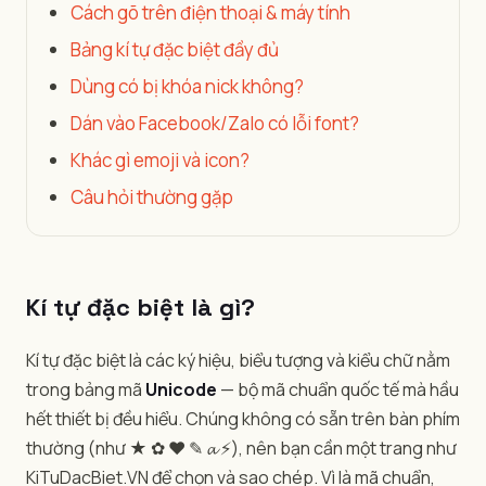
Cách gõ trên điện thoại & máy tính
Bảng kí tự đặc biệt đầy đủ
Dùng có bị khóa nick không?
Dán vào Facebook/Zalo có lỗi font?
Khác gì emoji và icon?
Câu hỏi thường gặp
Kí tự đặc biệt là gì?
Kí tự đặc biệt là các ký hiệu, biểu tượng và kiểu chữ nằm
trong bảng mã
Unicode
— bộ mã chuẩn quốc tế mà hầu
hết thiết bị đều hiểu. Chúng không có sẵn trên bàn phím
thường (như ★ ✿ ♥ ✎ 𝓪 ⚡), nên bạn cần một trang như
KiTuDacBiet.VN để chọn và sao chép. Vì là mã chuẩn,