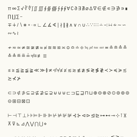
π
∞
Σ
√
∛
∜
∫
∬
∭
∮
∯
∰
∱
∲
∳
∀
∁
∂
∃
∄
∅
∆
∇
∈
∉
∊
∋
∌
∍
∎
∏
∐
∑
−
∓
∔
∕
∖
∗
∘
∙
∝
∟
∠
∡
∢
∣
∤
∥
∦
∧
∨
∩
∪
∴
∵
∶
∷
∸
∹
∺
∻
∼
∽
∾
∿
≀
≁
≂
≃
≄
≅
≆
≇
≈
≉
≊
≋
≌
≍
≎
≏
≐
≑
≒
≓
≔
≕
≖
≗
≘
≙
≚
≛
≜
≝
≞
≟
≠
≡
≢
≣
≤
≥
≦
≧
≨
≩
≪
≫
≬
≭
≮
≯
≰
≱
≲
≳
≴
≵
≶
≷
≸
≹
≺
≻
≼
≽
≾
≿
⊀
⊁
⊂
⊃
⊄
⊅
⊆
⊇
⊈
⊉
⊊
⊋
⊌
⊍
⊎
⊏
⊐
⊑
⊒
⊓
⊔
⊕
⊖
⊗
⊘
⊙
⊚
⊛
⊜
⊝
⊞
⊟
⊠
⊡
⊢
⊣
⊤
⊥
⊦
⊧
⊨
⊩
⊪
⊫
⊬
⊭
⊮
⊯
⊰
⊱
⊲
⊳
⊴
⊵
⊶
⊷
⊸
⊹
⊺
⊻
⊼
⊽
⊾
⊿
⋀
⋁
⋂
⋃
⋄