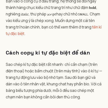
bạn vào ô công cụ ở đầu trang; hệ thống sẽ đổi ngay
thành hàng chục kiểu chữ trang trí như chữ đậm 𝐛𝐨𝐥𝐝,
nghiêng 𝘪𝘵𝘢𝘭𝘪𝘤, thư pháp 𝓼𝓬𝓻𝓲𝓹𝓽 hay chữ nhỏ ꜱᴍᴀʟʟ. Chạm
vào kiểu ưng ý là chép xong. Muốn dựng một cái tên
trang trí hoàn chỉnh, bạn có thể xem thêm ở trang
tên kí
tự đặc biệt
.
Cách copy kí tự đặc biệt để dán
Sao chép kí tự đặc biệt rất nhanh: chỉ cần chạm (trên
điện thoại) hoặc bấm chuột (trên máy tính) vào ô kí tự —
trang tự động lưu vào bộ nhớ tạm. Sau đó bạn giữ và
dán vào ô tên nhân vật, khung chat hay phần bio. Với cả
bảng biểu tượng phía dưới, mỗi ô đều sao chép một
chạm nên bạn không cần bôi đen thủ công.