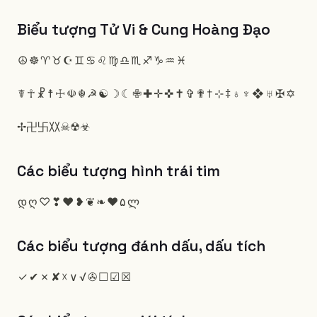
Biểu tượng Tử Vi & Cung Hoàng Đạo
☮
☸
♈
♉
☪
♊
♋
♌
♍
♎
♏
♐
♑
♒
♓
☤
☥
☧
☨
☩
☫
☬
☭
☯
☽
☾
✙
✚
✛
✜
✝
✞
✟
†
⊹
‡
♁
♆
❖
♅
✠
✡
✢卍卐〷☠☢☣
Các biểu tượng hình trái tim
დ
ღ
♡
❣
❤
❥
❦
❧
♥
۵
ლ
Các biểu tượng đánh dấu, dấu tích
✓
✔
✗
✘
☓
∨
√
✇
☐
☑
☒