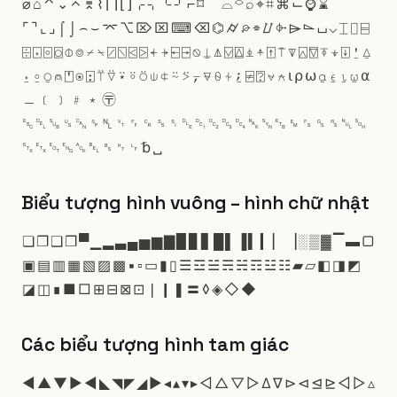
⌀
⌂
⌃
⌄
⌅
⌆
⌇
⌈
⌉
⌊
⌋
⌌
⌍
⌎
⌏
⌐
⌑
⌒
⌓
⌔
⌕
⌖
⌗
⌘
⌙
⌚
⌛
⌜
⌝
⌞
⌟
⌠
⌡
⌢
⌣
⌤
⌥
⌦
⌧
⌨
⌫
⌬
⌭
⌮
⌯
⌰
⌱
⌲
⌳
⌴
⌵
⌶
⌷
⌸
⌹
⌺
⌻
⌼
⌽
⌾
⌿
⍀
⍁
⍂
⍃
⍄
⍅
⍆
⍇
⍈
⍉
⍊
⍋
⍌
⍍
⍎
⍏
⍐
⍑
⍒
⍓
⍔
⍕
⍖
⍗
⍘
⍙
⍚
⍛
⍜
⍝
⍞
⍟
⍠
⍡
⍢
⍣
⍤
⍥
⍦
⍧
⍨
⍩
⍪
⍫
⍬
⍭
⍮
⍯
⍰
⍱
⍲
⍳
⍴
⍵
⍶
⍷
⍸
⍹
⍺
﹘
﹝
﹞
﹟
﹡
〶
␛
␡
␚
␟
␘
␠
␤
␋
␌
␍
␎
␏
␐
␑
␒
␓
␔
␕
␖
␗
␙
␜
␝
␞
␀
␁
␂
␃
␄
␅
␆
␇
␈
␉
␊
␢
␣
Biểu tượng hình vuông – hình chữ nhật
❏
❐
❑
❒
▀
▁
▂
▃
▄
▅
▆
▇
▉
▊
▋
█
▌
▐
▍
▎
▏
▕
░
▒
▓
▔
▬
▢
▣
▤
▥
▦
▧
▨
▩
▪
▫
▭
▮
▯
☰
☲
☱
☴
☵
☶
☳
☷
▰
▱
◧
◨
◩
◪
◫
∎
■
□
⊞
⊟
⊠
⊡
❘
❙
❚
〓
◊
◈
◇
◆
Các biểu tượng hình tam giác
◄
▲
▼
►
◀
◣
◥
◤
◢
▶
◂
▴
▾
▸
◁
△
▽
▷
∆
∇
⊳
⊲
⊴
⊵
◅
▻
▵