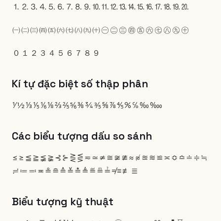
⒈
⒉
⒊
⒋
⒌
⒍
⒎
⒏
⒐
⒑
⒒
⒓
⒔
⒕
⒖
⒗
⒘
⒙
⒚
⒛
㈠
㈡
㈢
㈣
㈤
㈥
㈦
㈧
㈨
㈩
㊀
㊁
㊂
㊃
㊄
㊅
㊆
㊇
㊈
㊉
０
１
２
３
４
５
６
７
８
９
Kí tự đặc biệt số thập phân
⅟
½
⅓
⅕
⅙
⅛
⅔
⅖
⅚
⅜
¾
⅗
⅝
⅞
⅘
%
℅
‰
‱
Các biểu tượng dấu so sánh
≤
≥
≦
≧
≨
≩
⊰
⊱
⋛
⋚
≂
≃
≄
≅
≆
≇
≈
≉
≊
≋
≌
≍
≎
≏
≐
≑
≒
≓
≔
≕
≖
≗
≘
≙
≚
≛
≜
≝
≞
≟
≠
≡
≢
≣
Biểu tượng kỹ thuật