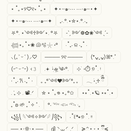
⋆ ˚｡⋆୨♡୧⋆ ˚｡⋆
✦•┈๑⋅⋯ ⋯⋅๑┈•✦
✦•┈๑⋅⋯ ⋯⋅๑┈·✦
₊‧.°.⋆✮⋆.°.‧₊
⛧°. ⋆༺♱༻⋆. °⛧
-ˋˏ ༻❁✿❀༺ ˎˊ-
𓆉⋆｡˚⋆❀ 🐚🫧𓇼 ˖°
⋅˚₊‧ ଳ ‧₊˚ ⋅
⸜(｡˃ ᵕ ˂ )⸝♡
──── ୨୧ ────
(*ᴗ͈ˬᴗ͈)ꕤ*.ﾟ
(˶ᵔ ᵕ ᵔ˶) ‹𝟹
.𖥔 ݁ ˖ִ🛸༄˖°.
⊹ ࣪ ˖⏱ ୭˚. ᵎ
⋅˚₊‧ 𐙚 ‧₊˚ ⋅
｡ ₊°༺❤︎༻°₊ ｡
𓂃 ࣪˖ ִֶ♱ ྀིྀ
. ݁₊ ⊹ . 📽.ᐟ
✮ ⋆ ˚｡𖦹 ⋆｡°✩
⋆⭒˚.⋆🪐 ⋆⭒˚.⋆
₊˚ʚ 🌱 ₊˚✧ ﾟ.
°‧ 𓆝 𓆟 𓆞 ·｡
꧁⎝ 𓆩༺✧༻𓆪 ⎠꧂
‧˚꒰🐾୭ ˚. ᵎᵎ
── ⋆⋅𖤓⋅⋆ ──
ദ്ദി◝ ⩊ ◜.ᐟ
≽^• ˕ • ྀི≼