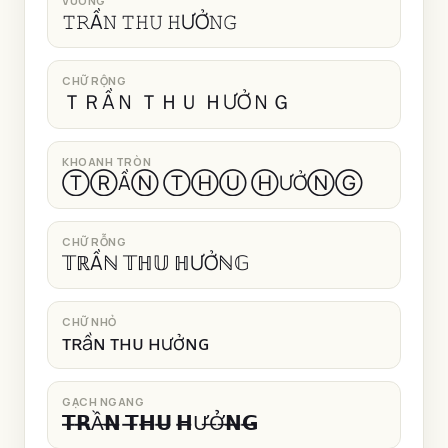
VUÔNG
𝚃𝚁Ầ𝙽 𝚃𝙷𝚄 𝙷ƯỞ𝙽𝙶
CHỮ RỘNG
ＴＲẦＮ ＴＨＵ ＨƯỞＮＧ
KHOANH TRÒN
ⓉⓇẦⓃ ⓉⒽⓊ ⒽƯỞⓃⒼ
CHỮ RỖNG
𝕋ℝẦℕ 𝕋ℍ𝕌 ℍƯỞℕ𝔾
CHỮ NHỎ
ᴛʀầɴ ᴛʜᴜ ʜưởɴɢ
GẠCH NGANG
𝗧̶𝗥̶Ầ̶𝗡̶ 𝗧̶𝗛̶𝗨̶ 𝗛̶Ư̶Ở̶𝗡̶𝗚̶