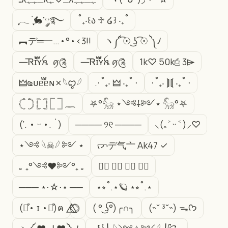
ִֶָ𓂃 ࣪ ִֶָ🐇་༘࿐
˚₊‧꒰ა ♱ ໒꒱ ‧₊˚
︻デ═一…•°•<3!!
ヽ༼ ͡☉ ͜ʖ ͡☉ ༽ﾉ
—͞Ꮢɪ፝֟፝֟ʏꫝ ꪇ༊
—͞Ꮢɪ፝֟፝֟ʏꫝ ꪇ༊
1k♡ㅤ 50k⎙ㅤ 3⌲
🜲ҩᴜᥱ֟፝ᥱɴ✗𓆩ꨄ︎𓆪
.⋅˚₊‧ 🜲 ‧₊˚ ⋅
⋅˚₊‧ ⟭⟬ ‧₊˚ ⋅
𓊆 𓊇 𓊈 𓊉 𓉘 𓉝 𓈖
⛧°𓃵 ⋆༺⸸༻⋆ 𓃵°⛧
(‘. • ᵕ •. `)
──── ୨୧ ────
⸜(｡˃ ᵕ ˂ )⸝♡
⋆༺ 𓆩☠︎︎𓆪 ༻ ⋆
ᡕᠵデ气亠 Ak47 ✓
｡ ₊°༺❤︎༻°₊ ｡
⠀⃝ ⠀⃝ ⠀⃝ ⠀⃝ㅤ
─── ⋆⋅☆⋅⋆ ──
⋆⭒˚.⋆🪐 ⋆⭒˚.⋆
(⌯͒• ɪ •⌯͒)ฅ
⃤⃟⃝ ㅤㅤㅤㅤㅤㅤㅤ
( ° ͜ʖ͡°)╭∩╮
(˵˘ ³˘˵) ᯓᡣ𐭩