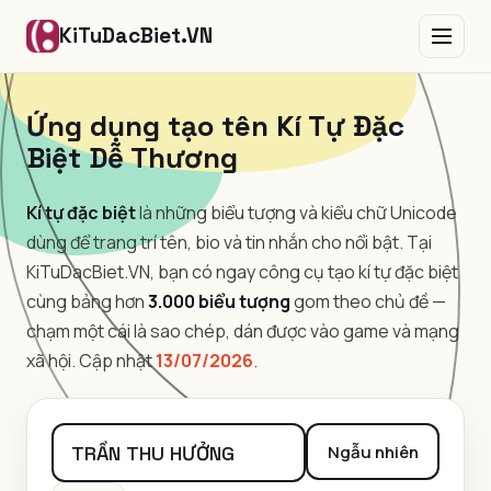
KiTuDacBiet.VN
Ứng dụng tạo tên Kí Tự Đặc
Biệt Dễ Thương
Kí tự đặc biệt
là những biểu tượng và kiểu chữ Unicode
dùng để trang trí tên, bio và tin nhắn cho nổi bật. Tại
KiTuDacBiet.VN, bạn có ngay công cụ tạo kí tự đặc biệt
cùng bảng hơn
3.000 biểu tượng
gom theo chủ đề —
chạm một cái là sao chép, dán được vào game và mạng
xã hội. Cập nhật
13/07/2026
.
Ngẫu nhiên