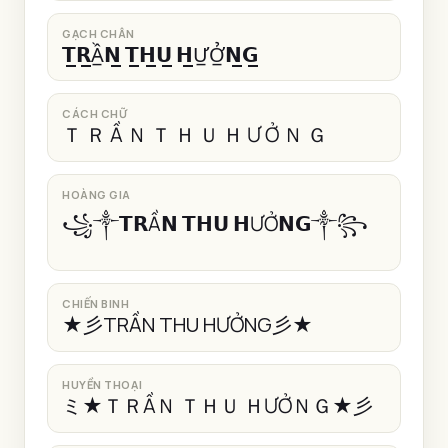
GẠCH CHÂN
𝗧̲𝗥̲Ầ̲𝗡̲ 𝗧̲𝗛̲𝗨̲ 𝗛̲Ư̲Ở̲𝗡̲𝗚̲
CÁCH CHỮ
Ｔ Ｒ Ầ Ｎ Ｔ Ｈ Ｕ Ｈ Ư Ở Ｎ Ｇ
HOÀNG GIA
꧁༒𝗧𝗥Ầ𝗡 𝗧𝗛𝗨 𝗛ƯỞ𝗡𝗚༒꧂
CHIẾN BINH
★彡TRẦN THU HƯỞNG彡★
HUYỀN THOẠI
ミ★ＴＲẦＮ ＴＨＵ ＨƯỞＮＧ★彡