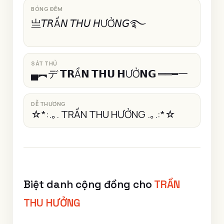
BÓNG ĐÊM
亗𝘛𝘙Ầ𝘕 𝘛𝘏𝘜 𝘏ƯỞ𝘕𝘎࿐
SÁT THỦ
▄︻デ 𝗧𝗥Ầ𝗡 𝗧𝗛𝗨 𝗛ƯỞ𝗡𝗚 ══━一
DỄ THƯƠNG
☆*:.｡. TRẦN THU HƯỞNG .｡.:*☆
Biệt danh cộng đồng cho
TRẦN
THU HƯỞNG