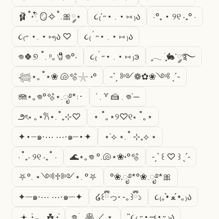
🩰˚˖𓍢ִ໋ 🪞✧˚.🎀༘⋆
૮₍'˶• . • ⑅ ₎ა
⋅°₊ • ୨୧ ‧₊° ⋅
૮₍˶ •. • ⑅₎ა ♡
૮₍´˶• . • ⑅ ₎ა
𖦹🍀୭ ˚. ᵎᵎ｡🧷𖦹°‧
૮₍´˶• . • ⑅ ₎э
ִֶָ𓂃 ࣪ ִֶָ🐇་༘࿐
𓆉⋆｡˚⋆❀ 🐚🫧𓇼 ˖°
-ˋˏ ༻❁✿❀༺ ˎˊ-
🪼⋆｡𖦹°🫧⋆.ೃ࿔*:･
˙ . ꒷ 🍰 . 𖦹˙—
౨ৎ⋆ ｡⋆𐙚⋆.˚₊⊹♡
⋆ ˚｡⋆୨♡୧⋆ ˚｡⋆
✦•┈๑⋅⋯ ⋯⋅๑┈•✦
⋆˙⟡ ⋆.˚ ⊹₊⟡ ⋆
⋅˚₊‧ ୨୧ ‧₊˚ ⋅
🌊⋆｡𖦹 °.🐚⋆❀˖°🫧
˗ˏˋ ꒰ ♡ ꒱ ˎˊ˗
⛧°. ⋆༺♱༻⋆. °⛧
°❀.ೃ࿔*°❀.ೃ࿔*🎀
✦·┈๑⋅⋯ ⋯⋅๑┈·✦
໒꒰ྀིっ˕ -｡꒱ྀི১
૮₍｡•̀ ﻌ •́｡₎ა
.𖥔 ݁ ˖𓂃.☘︎ ݁˖
𖦹 ׂ 𓈒 🥞 ／ ⋆ ۪
"૮₍ ˶•⤙•˶ ₎ა