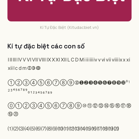
Kí Tự Đặc Biệt (Kitudacbiet.vn)
Kí tự đặc biệt các con số
Ⅰ
Ⅱ
Ⅲ
Ⅳ
Ⅴ
Ⅵ
Ⅶ
Ⅷ
Ⅸ
Ⅹ
Ⅺ
Ⅻ
Ⅼ
Ⅽ
Ⅾ
Ⅿ
ⅰ
ⅱ
ⅲ
ⅳ
ⅴ
ⅵ
ⅶ
ⅷ
ⅸ
ⅹ
ⅺ
ⅻ
ⅼ
ⅽ
ⅾ
ⅿ
ↀ
ↁ
ↂ
➀
➁
➂
➃
➄
➅
➆
➇
➈
➉
➊
➋
➌
➍
➎
➏
➐
➑
➒
➓
⁰
¹
²
³
⁴
⁵
⁶
⁷
⁸
⁹
₀
₁
₂
₃
₄
₅
₆
₇
₈
₉
⓪
①
②
③
④
⑤
⑥
⑦
⑧
⑨
⑩
⑪
⑫
⑬
⑭
⑮
⑯
⑰
⑱
⑲
⑳
⑴
⑵
⑶
⑷
⑸
⑹
⑺
⑻
⑼
⑽
⑾
⑿
⒀
⒁
⒂
⒃
⒄
⒅
⒆
⒇