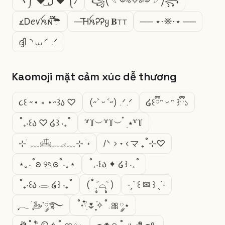
ヽ༼ ♥ ل͜ ♥ ༽ﾉ
꧁⎝ 𓆩༺✧༻𓆪 ⎠꧂
᭻Ꭰꫀꪚꫝɴ֟፝͠ㅤ☂
—͞ᎻꫝᎮᎮყ 𝐁тт
── ⋆⋅𖤓⋅⋆ ──
ദ്ദി◝ ⩊ ◜.ᐟ
Kaomoji mặt cảm xúc dễ thương
૮꒰ ˶• ༝ •˶꒱ა ♡
(˶˃ ᵕ ˂˶) .ᐟ.ᐟ
໒꒰ྀིᵔ ᵕ ᵔ ꒱ྀི১
˚₊‧꒰ა ♡ ໒꒱ ‧₊˚
꒷꒦︶꒷꒦︶ ๋ ࣭ ⭑꒷꒦
⊹ ࣪ ﹏𓊝﹏𓂁﹏⊹ ࣪ ˖
/ᐠ > ˕ <マ ₊˚⊹♡
⋆｡‧˚ʚ ୨ৎ ɞ˚‧｡⋆
˚₊‧꒰ა ✦ ໒꒱ ‧₊˚
˚₊‧꒰ა 𓂋 ໒꒱ ‧₊˚
(˚ ˃̣̣̥⌓˂̣̣̥ )
˗ˏˋ ꒰ ✉︎ ꒱ ˎˊ˗
ִֶָ𓂃 ࣪ ִֶָ🦢་༘࿐
˚˖𓍢ִ໋🌷͙֒✧˚.🎀༘⋆