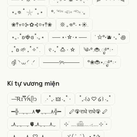
⋆｡𖦹 ˚ 𓇼 ˚｡⋆
°‧ 𓆝 𓆟 𓆞 ·｡
❀𖤣𖥧𖡼⊱✿⊰𖡼𖥧𖤣❀
𖤓 ｡𖦹°‧ ⋆☀︎.
⋆｡‧˚ʚ🍓ɞ˚‧｡⋆
── ⋆⋅☆⋅⋆ ──
˙ ✩°˖🫐 ⋆｡˚꩜
₊˚ʚ 🌱 ₊˚✧ﾟ.
୧ ‧₊˚ 🍮 ⋅ ☆
༄˖°.🐞.ೃ࿔*:･
ദ്ദി◝ ⩊ ◜.ᐟ
────୨ৎ────
°❀🐞⋆.ೃ࿔*:･
Kí tự vương miện
—͞Ꭱɪ ፝֟፝֟ʏꫝㅤᥫ᭡
.⋅˚₊‧ 🜲 ‧₊˚ ⋅
˚₊‧꒰ა ♡ ໒꒱ ‧₊˚
━╬٨ـﮩﮩ❤٨ـﮩﮩـ╬━
🪈🦚राधे राधे🦚 🪈
ﮩـﮩﮩ٨ـ🫀ﮩ٨ـﮩﮩ٨ـ
⊹ ࣪ ﹏𓊝﹏𓂁﹏⊹ ࣪ ˖
ﮩـﮩﮩ٨ـ♡ﮩ٨ـﮩﮩ٨ـ
ヾ( ˃ᴗ˂ )◞ • *✰